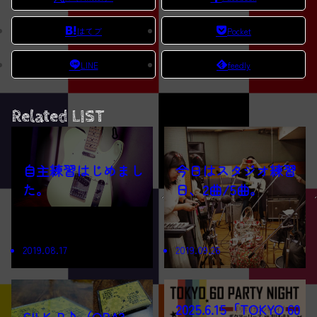
はてブ
Pocket
LINE
feedly
Related LIST
自主練習はじめまし
今日はスタジオ練習
た。
日、2曲/5曲。
2019.08.17
2019.09.26
2025.6.15「TOKYO 60
SILK-B♪（OBA3