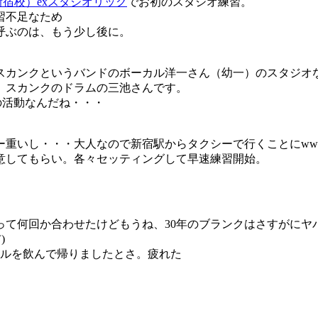
宿校）exスタジオリック
でお初のスタジオ練習。
習不足なため
呼ぶのは、もう少し後に。
たスカンクというバンドのボーカル洋一さん（幼一）のスタジオ
、スカンクのドラムの三池さんです。
ほどの活動なんだね・・・
ー重いし・・・大人なので新宿駅からタクシーで行くことにww
意してもらい。各々セッティングして早速練習開始。
て何回か合わせたけどもうね、30年のブランクはさすがにヤ
)
ールを飲んで帰りましたとさ。疲れた