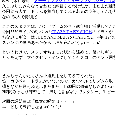
8/29（木）場所：
アーティファクトミュージックスクール（新
久しぶりにみんなと合わせて練習するわけだが、まだまだ練
今回助っ人で、ドラムを担当してくれる若者の空美ちゃんを
なので4人で特訓だ！
ここのスタジオは、バンドブームの頃（90年頃）活動して
今回5550ライブの対バンの
CRAZY DAISY SHOW
のドラムが
ちなみにギターは JUDY AND MARYの TAKUYA。 4年
スカンクの動画あったから、埋め込んどくよ(＝ﾟωﾟ)ﾉ
というわけで、スタジオちょっと駅から遠めで、暑いしギタ
とりあえず、マイクセッティングしてジャズコーのアンプ用
きんちゃんがたくさん小道具用意してきてくれた。
笛、カウベル。ドラムがいないので、カウベルでリズムを取っ
弾きながら歌えねぇ…まだまだ、1500円の価値なしだよ(´･ω･`
2時間みっちり練習して、帰りも新宿駅までタクシー。生ビ
次回の課題曲は「魔女の呪文は・・・」
耳コピして練習しなきゃ(=ﾟωﾟ)ﾉ