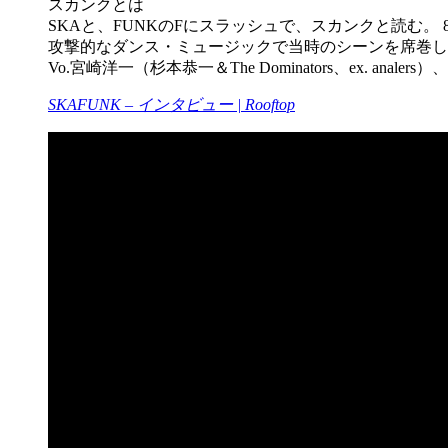
スカンクとは
SKAと、FUNKのFにスラッシュで、スカンクと読む
攻撃的なダンス・ミュージックで当時のシーンを席巻し
Vo.宮崎洋一（杉本恭一＆The Dominators、ex. analers
SKAFUNK – インタビュー | Rooftop