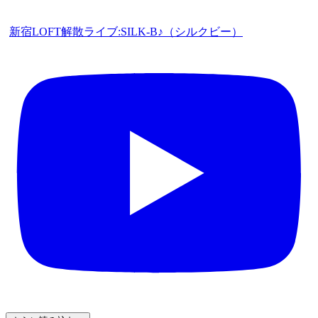
新宿LOFT解散ライブ:SILK-B♪（シルクビー）