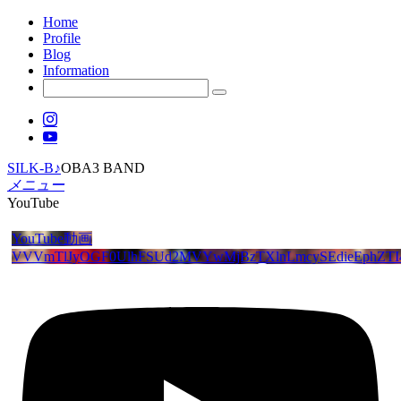
Home
Profile
Blog
Information
SILK-B♪
OBA3 BAND
メニュー
YouTube
YouTube動画
VVVmTlJyOGF0UlhFSUd2MVYwMjBzTXlnLmcySEdieEphZTI