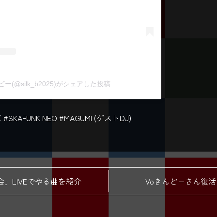
クビー(@silk_b2025)がシェアした投稿
AFUNK NEO #MAGUMI (ゲストDJ)
ブダチ集会」LIVEでやる曲を紹介
Voきんどーさん復活で