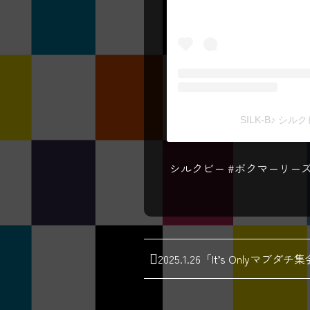
SILK-B♪ シル
シルクビー #ボクマーリーズ #SK
2025.1.26「It’s Onlyマ