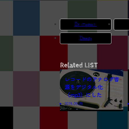
X（Twitter）
feedly
Related LIST
レコードのアナログ音
源をデジタル化
（mp3）にした
2019.09.29