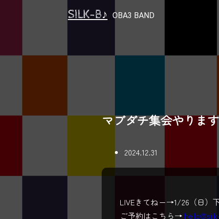
SILK-B♪
OBA3 BAND
マブダチ集会やります
2024.12.31
LIVEきてねー→1/26（日）下
ご予約はこちら→
hello@sil