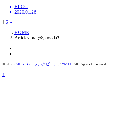
BLOG
2020.01.26
1
2
»
HOME
Articles by: @yamada3
© 2026
SILK-B♪（シルクビー）
／
YMD3
All Rights Reserved
↑